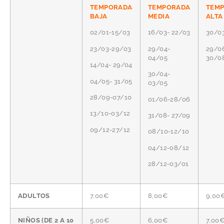
TEMPORADA
TEMPORADA
TEM
BAJA
MEDIA
ALTA
02/01-15/03
16/03- 22/03
30/03
23/03-29/03
29/04-
29/0
04/05
30/0
14/04- 29/04
30/04-
04/05- 31/05
03/05
28/09-07/10
01/06-28/06
13/10-03/12
31/08- 27/09
09/12-27/12
08/10-12/10
04/12-08/12
28/12-03/01
ADULTOS
7,00€
8,00€
9,00
NIÑOS (DE 2 A 10
5,00€
6,00€
7,00